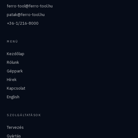
ferro-tool@ferro-tool.hu
patak@ferro-tool.hu
+36-1/216-8000
MENÜ
Kezdőlap
Rólunk
Géppark
Hírek
Kapcsolat
English
SZOLGÁLTATÁSOK
Tervezés
Gyártás