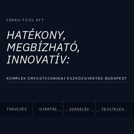
FERRO-TOOL KFT
HATÉKONY,
MEGBÍZHATÓ,
INNOVATÍV:
KOMPLEX ORVOSTECHNIKAI ESZKÖZGYÁRTÁS BUDAPEST
TERVEZÉS
GYÁRTÁS
SZERELÉS
TESZTELÉS
[ IPARI MŰHELY BELSŐ, CNC GÉPEK — HÁTTÉRKÉP ]